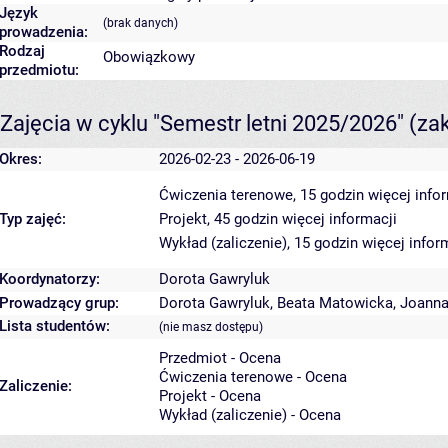
Język
(brak danych)
prowadzenia:
Rodzaj
Obowiązkowy
przedmiotu:
Zajęcia w cyklu "Semestr letni 2025/2026"
(za
Okres:
2026-02-23 - 2026-06-19
Ćwiczenia terenowe, 15 godzin
więcej info
Typ zajęć:
Projekt, 45 godzin
więcej informacji
Wykład (zaliczenie), 15 godzin
więcej infor
Koordynatorzy:
Dorota Gawryluk
Prowadzący grup:
Dorota Gawryluk
,
Beata Matowicka
,
Joanna
Lista studentów:
(nie masz dostępu)
Przedmiot - Ocena
Ćwiczenia terenowe - Ocena
Zaliczenie:
Projekt - Ocena
Wykład (zaliczenie) - Ocena