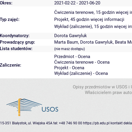
Okres:
2021-02-22 - 2021-06-20
Ćwiczenia terenowe, 15 godzin
więcej i
Typ zajęć:
Projekt, 45 godzin
więcej informacji
Wykład (zaliczenie), 15 godzin
więcej in
Koordynatorzy:
Dorota Gawryluk
Prowadzący grup:
Marta Baum
,
Dorota Gawryluk
,
Beata M
Lista studentów:
(nie masz dostępu)
Przedmiot - Ocena
Ćwiczenia terenowe - Ocena
Zaliczenie:
Projekt - Ocena
Wykład (zaliczenie) - Ocena
Opisy przedmiotów w USOS i
Właścicielem praw autor
15-351 Białystok, ul. Wiejska 45A
tel: +48 746 90 00
https://pb.edu.pl
kontakt
dekla