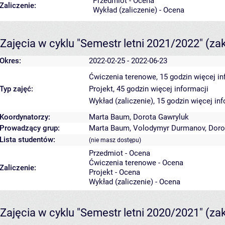
Przedmiot - Ocena
Zaliczenie:
Wykład (zaliczenie) - Ocena
Zajęcia w cyklu "Semestr letni 2021/2022"
(za
Okres:
2022-02-25 - 2022-06-23
Ćwiczenia terenowe, 15 godzin
więcej in
Typ zajęć:
Projekt, 45 godzin
więcej informacji
Wykład (zaliczenie), 15 godzin
więcej inf
Koordynatorzy:
Marta Baum
,
Dorota Gawryluk
Prowadzący grup:
Marta Baum
,
Volodymyr Durmanov
,
Doro
Lista studentów:
(nie masz dostępu)
Przedmiot - Ocena
Ćwiczenia terenowe - Ocena
Zaliczenie:
Projekt - Ocena
Wykład (zaliczenie) - Ocena
Zajęcia w cyklu "Semestr letni 2020/2021"
(za