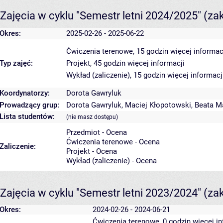
Zajęcia w cyklu "Semestr letni 2024/2025"
(za
Okres:
2025-02-26 - 2025-06-22
Ćwiczenia terenowe, 15 godzin
więcej informac
Typ zajęć:
Projekt, 45 godzin
więcej informacji
Wykład (zaliczenie), 15 godzin
więcej informacj
Koordynatorzy:
Dorota Gawryluk
Prowadzący grup:
Dorota Gawryluk
,
Maciej Kłopotowski
,
Beata M
Lista studentów:
(nie masz dostępu)
Przedmiot - Ocena
Ćwiczenia terenowe - Ocena
Zaliczenie:
Projekt - Ocena
Wykład (zaliczenie) - Ocena
Zajęcia w cyklu "Semestr letni 2023/2024"
(za
Okres:
2024-02-26 - 2024-06-21
Ćwiczenia terenowe, 0 godzin
więcej in