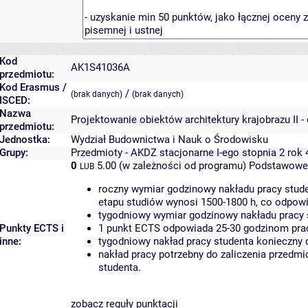
Kod
AK1S41036A
przedmiotu:
Kod Erasmus /
/
(brak danych)
(brak danych)
ISCED:
Nazwa
Projektowanie obiektów architektury krajobrazu II -
przedmiotu:
Jednostka:
Wydział Budownictwa i Nauk o Środowisku
Grupy:
Przedmioty - AKDZ stacjonarne I-ego stopnia 2 rok
0
5.00 (w zależności od programu)
Podstawowe 
LUB
roczny wymiar godzinowy nakładu pracy stude
etapu studiów wynosi 1500-1800 h, co odpow
tygodniowy wymiar godzinowy nakładu pracy 
Punkty ECTS i
1 punkt ECTS odpowiada 25-30 godzinom pracy
inne:
tygodniowy nakład pracy studenta konieczny 
nakład pracy potrzebny do zaliczenia przedm
studenta.
zobacz reguły punktacji