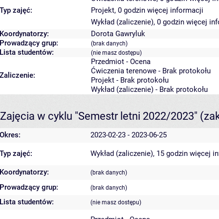
Typ zajęć:
Projekt, 0 godzin
więcej informacji
Wykład (zaliczenie), 0 godzin
więcej in
Koordynatorzy:
Dorota Gawryluk
Prowadzący grup:
(brak danych)
Lista studentów:
(nie masz dostępu)
Przedmiot - Ocena
Ćwiczenia terenowe - Brak protokołu
Zaliczenie:
Projekt - Brak protokołu
Wykład (zaliczenie) - Brak protokołu
Zajęcia w cyklu "Semestr letni 2022/2023"
(za
Okres:
2023-02-23 - 2023-06-25
Typ zajęć:
Wykład (zaliczenie), 15 godzin
więcej i
Koordynatorzy:
(brak danych)
Prowadzący grup:
(brak danych)
Lista studentów:
(nie masz dostępu)