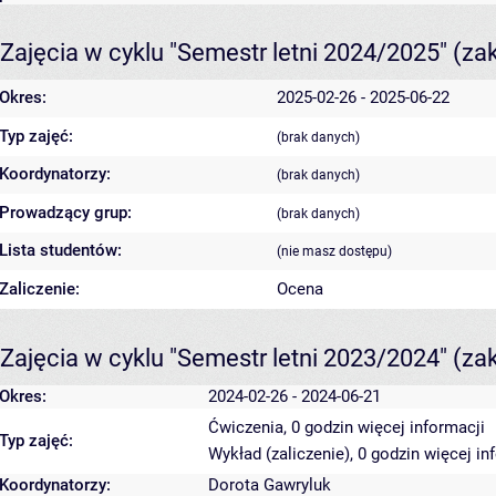
Zajęcia w cyklu "Semestr letni 2024/2025"
(za
Okres:
2025-02-26 - 2025-06-22
Typ zajęć:
(brak danych)
Koordynatorzy:
(brak danych)
Prowadzący grup:
(brak danych)
Lista studentów:
(nie masz dostępu)
Zaliczenie:
Ocena
Zajęcia w cyklu "Semestr letni 2023/2024"
(za
Okres:
2024-02-26 - 2024-06-21
Ćwiczenia, 0 godzin
więcej informacji
Typ zajęć:
Wykład (zaliczenie), 0 godzin
więcej in
Koordynatorzy:
Dorota Gawryluk