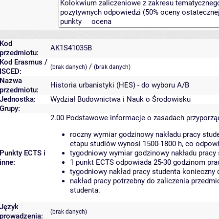
Kod
AK1S41035B
przedmiotu:
Kod Erasmus /
/
(brak danych)
(brak danych)
ISCED:
Nazwa
Historia urbanistyki (HES) - do wyboru A/B
przedmiotu:
Jednostka:
Wydział Budownictwa i Nauk o Środowisku
Grupy:
2.00
Podstawowe informacje o zasadach przyporz
roczny wymiar godzinowy nakładu pracy stude
etapu studiów wynosi 1500-1800 h, co odpow
Punkty ECTS i
tygodniowy wymiar godzinowy nakładu pracy 
inne:
1 punkt ECTS odpowiada 25-30 godzinom pracy
tygodniowy nakład pracy studenta konieczny 
nakład pracy potrzebny do zaliczenia przedm
studenta.
Język
(brak danych)
prowadzenia: