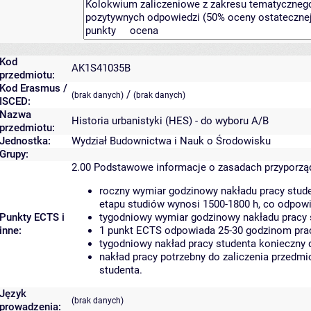
Kod
AK1S41035B
przedmiotu:
Kod Erasmus /
/
(brak danych)
(brak danych)
ISCED:
Nazwa
Historia urbanistyki (HES) - do wyboru A/B
przedmiotu:
Jednostka:
Wydział Budownictwa i Nauk o Środowisku
Grupy:
2.00
Podstawowe informacje o zasadach przyporz
roczny wymiar godzinowy nakładu pracy stude
etapu studiów wynosi 1500-1800 h, co odpow
Punkty ECTS i
tygodniowy wymiar godzinowy nakładu pracy 
inne:
1 punkt ECTS odpowiada 25-30 godzinom pracy
tygodniowy nakład pracy studenta konieczny 
nakład pracy potrzebny do zaliczenia przedm
studenta.
Język
(brak danych)
prowadzenia: