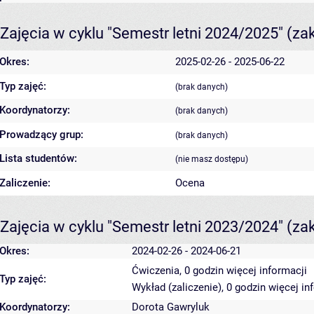
Zajęcia w cyklu "Semestr letni 2024/2025"
(za
Okres:
2025-02-26 - 2025-06-22
Typ zajęć:
(brak danych)
Koordynatorzy:
(brak danych)
Prowadzący grup:
(brak danych)
Lista studentów:
(nie masz dostępu)
Zaliczenie:
Ocena
Zajęcia w cyklu "Semestr letni 2023/2024"
(za
Okres:
2024-02-26 - 2024-06-21
Ćwiczenia, 0 godzin
więcej informacji
Typ zajęć:
Wykład (zaliczenie), 0 godzin
więcej in
Koordynatorzy:
Dorota Gawryluk