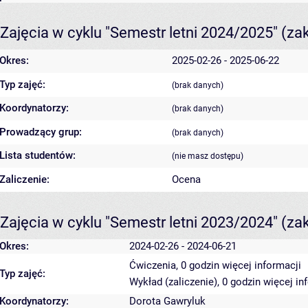
Zajęcia w cyklu "Semestr letni 2024/2025"
(za
Okres:
2025-02-26 - 2025-06-22
Typ zajęć:
(brak danych)
Koordynatorzy:
(brak danych)
Prowadzący grup:
(brak danych)
Lista studentów:
(nie masz dostępu)
Zaliczenie:
Ocena
Zajęcia w cyklu "Semestr letni 2023/2024"
(za
Okres:
2024-02-26 - 2024-06-21
Ćwiczenia, 0 godzin
więcej informacji
Typ zajęć:
Wykład (zaliczenie), 0 godzin
więcej in
Koordynatorzy:
Dorota Gawryluk