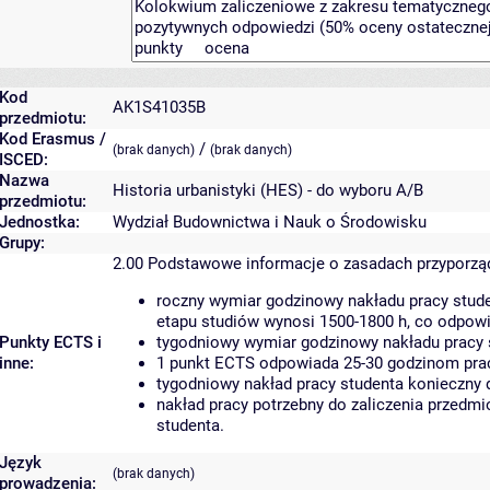
Kod
AK1S41035B
przedmiotu:
Kod Erasmus /
/
(brak danych)
(brak danych)
ISCED:
Nazwa
Historia urbanistyki (HES) - do wyboru A/B
przedmiotu:
Jednostka:
Wydział Budownictwa i Nauk o Środowisku
Grupy:
2.00
Podstawowe informacje o zasadach przyporz
roczny wymiar godzinowy nakładu pracy stude
etapu studiów wynosi 1500-1800 h, co odpow
Punkty ECTS i
tygodniowy wymiar godzinowy nakładu pracy 
inne:
1 punkt ECTS odpowiada 25-30 godzinom pracy
tygodniowy nakład pracy studenta konieczny 
nakład pracy potrzebny do zaliczenia przedm
studenta.
Język
(brak danych)
prowadzenia: