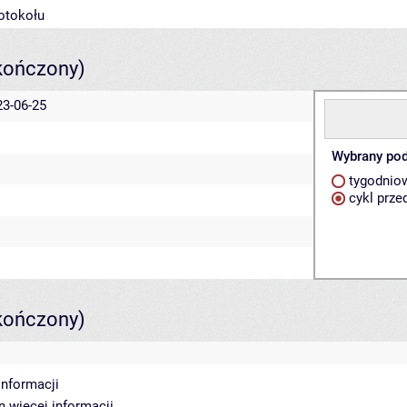
rotokołu
kończony)
23-06-25
Wybrany pod
tygodnio
cykl prze
kończony)
informacji
in
więcej informacji