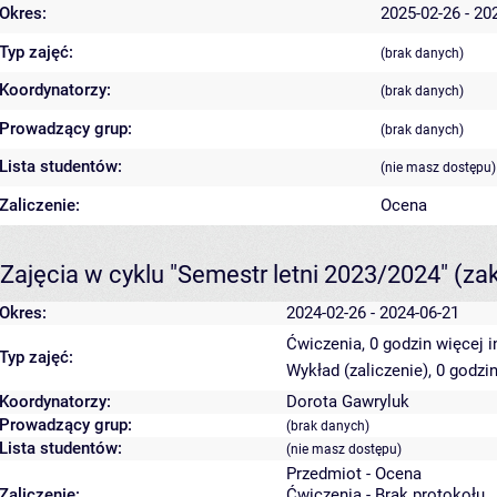
Okres:
2025-02-26 - 20
Typ zajęć:
(brak danych)
Koordynatorzy:
(brak danych)
Prowadzący grup:
(brak danych)
Lista studentów:
(nie masz dostępu)
Zaliczenie:
Ocena
Zajęcia w cyklu "Semestr letni 2023/2024"
(za
Okres:
2024-02-26 - 2024-06-21
Ćwiczenia, 0 godzin
więcej i
Typ zajęć:
Wykład (zaliczenie), 0 godzi
Koordynatorzy:
Dorota Gawryluk
Prowadzący grup:
(brak danych)
Lista studentów:
(nie masz dostępu)
Przedmiot - Ocena
Zaliczenie:
Ćwiczenia - Brak protokołu