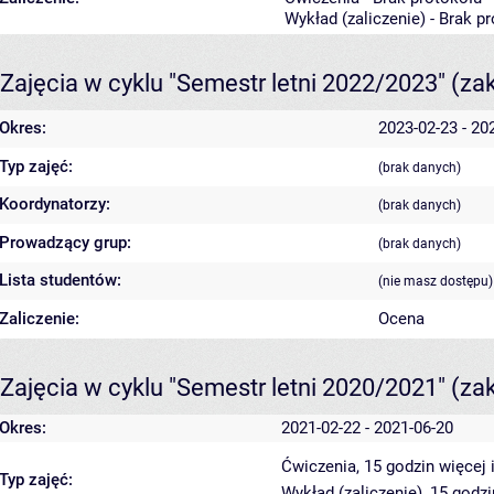
Wykład (zaliczenie) - Brak p
Zajęcia w cyklu "Semestr letni 2022/2023"
(za
Okres:
2023-02-23 - 20
Typ zajęć:
(brak danych)
Koordynatorzy:
(brak danych)
Prowadzący grup:
(brak danych)
Lista studentów:
(nie masz dostępu)
Zaliczenie:
Ocena
Zajęcia w cyklu "Semestr letni 2020/2021"
(za
Okres:
2021-02-22 - 2021-06-20
Ćwiczenia, 15 godzin
więcej 
Typ zajęć:
Wykład (zaliczenie), 15 godz