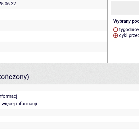
25-06-22
Wybrany pod
tygodnio
cykl prze
kończony)
nformacji
n
więcej informacji