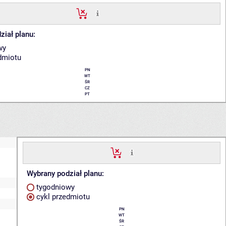
ział planu:
wy
dmiotu
PN
WT
ŚR
CZ
PT
Wybrany podział planu:
tygodniowy
cykl przedmiotu
PN
WT
ŚR