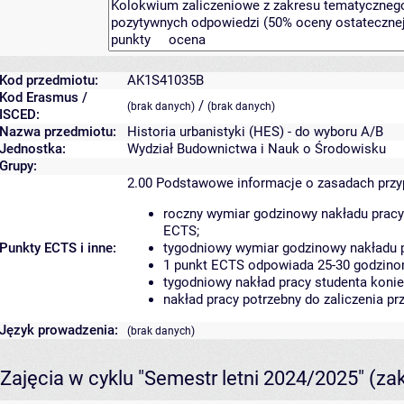
Kod przedmiotu:
AK1S41035B
Kod Erasmus /
/
(brak danych)
(brak danych)
ISCED:
Nazwa przedmiotu:
Historia urbanistyki (HES) - do wyboru A/B
Jednostka:
Wydział Budownictwa i Nauk o Środowisku
Grupy:
2.00
Podstawowe informacje o zasadach prz
roczny wymiar godzinowy nakładu pracy
ECTS;
Punkty ECTS i inne:
tygodniowy wymiar godzinowy nakładu p
1 punkt ECTS odpowiada 25-30 godzinom
tygodniowy nakład pracy studenta konie
nakład pracy potrzebny do zaliczenia p
Język prowadzenia:
(brak danych)
Zajęcia w cyklu "Semestr letni 2024/2025"
(za