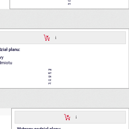
CZ
PT
ział planu:
wy
dmiotu
PN
WT
ŚR
CZ
PT
Wybrany podział planu: