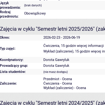
Język
(brak danych)
prowadzenia:
Rodzaj
Obowiązkowy
przedmiotu:
Zajęcia w cyklu "Semestr letni 2025/2026"
(za
Okres:
2026-02-23 - 2026-06-19
Ćwiczenia, 15 godzin
więcej informacji
Typ zajęć:
Wykład (zaliczenie), 15 godzin
więcej i
Koordynatorzy:
Dorota Gawryluk
Prowadzący grup:
Dorota Gawryluk
Lista studentów:
(nie masz dostępu)
Przedmiot - Ocena
Zaliczenie:
Ćwiczenia - Ocena
Wykład (zaliczenie) - Ocena
Zajęcia w cyklu "Semestr letni 2024/2025"
(za