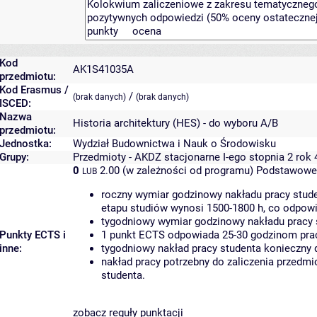
Kod
AK1S41035A
przedmiotu:
Kod Erasmus /
/
(brak danych)
(brak danych)
ISCED:
Nazwa
Historia architektury (HES) - do wyboru A/B
przedmiotu:
Jednostka:
Wydział Budownictwa i Nauk o Środowisku
Grupy:
Przedmioty - AKDZ stacjonarne I-ego stopnia 2 rok
0
2.00 (w zależności od programu)
Podstawowe 
LUB
roczny wymiar godzinowy nakładu pracy stude
etapu studiów wynosi 1500-1800 h, co odpow
tygodniowy wymiar godzinowy nakładu pracy 
Punkty ECTS i
1 punkt ECTS odpowiada 25-30 godzinom pracy
inne:
tygodniowy nakład pracy studenta konieczny 
nakład pracy potrzebny do zaliczenia przedm
studenta.
zobacz reguły punktacji