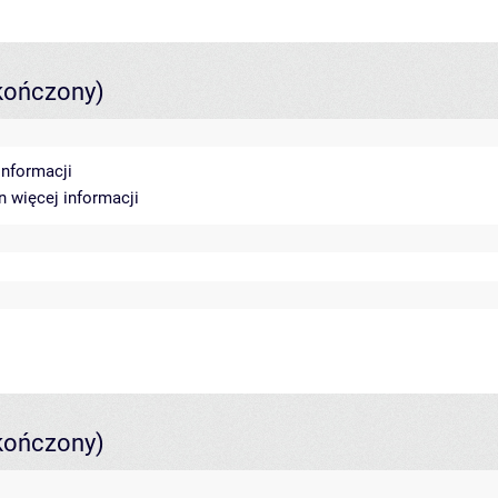
kończony)
informacji
in
więcej informacji
kończony)