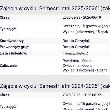
Zajęcia w cyklu "Semestr letni 2025/2026"
(za
Okres:
2026-02-23 - 2026-06-19
Ćwiczenia, 15 godzin
więcej 
Typ zajęć:
Wykład (zaliczenie), 15 godz
Koordynatorzy:
Dorota Gawryluk
Prowadzący grup:
Dorota Gawryluk
Lista studentów:
(nie masz dostępu)
Przedmiot - Ocena
Zaliczenie:
Ćwiczenia - Ocena
Wykład (zaliczenie) - Ocena
Zajęcia w cyklu "Semestr letni 2024/2025"
(za
Okres:
2025-02-26 - 2025-06-22
Ćwiczenia, 15 godzin
więcej 
Typ zajęć:
Wykład (zaliczenie), 15 godz