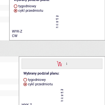
tygodniowy
cykl przedmiotu
PN
WT
ŚR
CZ
PT
WYK-Z
CW
Wybrany podział planu:
tygodniowy
cykl przedmiotu
PN
WT
ŚR
CZ
PT
WYK-Z