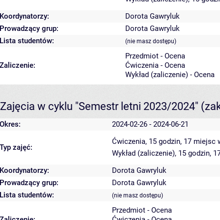
Koordynatorzy:
Dorota Gawryluk
Prowadzący grup:
Dorota Gawryluk
Lista studentów:
(nie masz dostępu)
Przedmiot - Ocena
Zaliczenie:
Ćwiczenia - Ocena
Wykład (zaliczenie) - Ocena
Zajęcia w cyklu "Semestr letni 2023/2024"
(za
Okres:
2024-02-26 - 2024-06-21
Ćwiczenia, 15 godzin, 17 miejsc
Typ zajęć:
Wykład (zaliczenie), 15 godzin, 
Koordynatorzy:
Dorota Gawryluk
Prowadzący grup:
Dorota Gawryluk
Lista studentów:
(nie masz dostępu)
Przedmiot - Ocena
Zaliczenie:
Ćwiczenia - Ocena