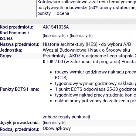
Kod przedmiotu:
AK1S41035A
Kod Erasmus /
/
(brak danych)
(brak danych)
ISCED:
Nazwa przedmiotu:
Historia architektury (HES) - do wyboru A/B
Jednostka:
Wydział Budownictwa i Nauk o Środowisku
Grupy:
Przedmioty - AKDZ stacjonarne I-ego stopnia 
0
2.00 (w zależności od programu)
Podsta
LUB
roczny wymiar godzinowy nakładu pracy
ECTS;
tygodniowy wymiar godzinowy nakładu p
Punkty ECTS i inne:
1 punkt ECTS odpowiada 25-30 godzinom
tygodniowy nakład pracy studenta konie
nakład pracy potrzebny do zaliczenia p
zobacz reguły punktacji
Język prowadzenia:
(brak danych)
Obowiązkowy
Rodzaj przedmiotu: