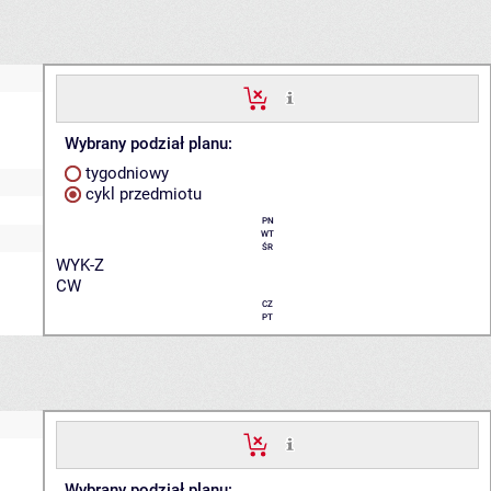
Wybrany podział planu:
tygodniowy
cykl przedmiotu
PN
WT
ŚR
WYK-Z
CW
CZ
PT
Wybrany podział planu: