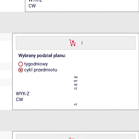
CW
Wybrany podział planu:
tygodniowy
cykl przedmiotu
PN
WT
ŚR
CZ
WYK-Z
CW
PT