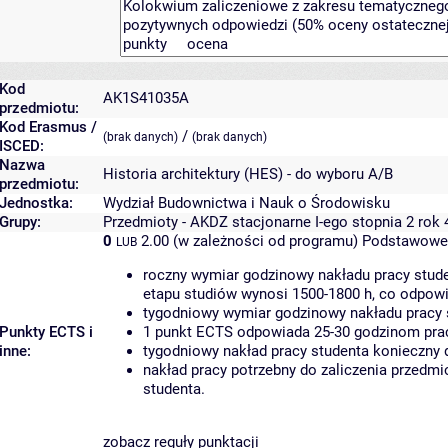
Kod
AK1S41035A
przedmiotu:
Kod Erasmus /
/
(brak danych)
(brak danych)
ISCED:
Nazwa
Historia architektury (HES) - do wyboru A/B
przedmiotu:
Jednostka:
Wydział Budownictwa i Nauk o Środowisku
Grupy:
Przedmioty - AKDZ stacjonarne I-ego stopnia 2 rok
0
2.00 (w zależności od programu)
Podstawowe 
LUB
roczny wymiar godzinowy nakładu pracy stude
etapu studiów wynosi 1500-1800 h, co odpow
tygodniowy wymiar godzinowy nakładu pracy 
Punkty ECTS i
1 punkt ECTS odpowiada 25-30 godzinom pracy
inne:
tygodniowy nakład pracy studenta konieczny 
nakład pracy potrzebny do zaliczenia przedm
studenta.
zobacz reguły punktacji