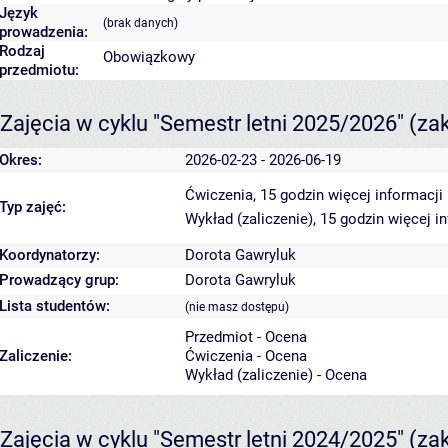
Język
(brak danych)
prowadzenia:
Rodzaj
Obowiązkowy
przedmiotu:
Zajęcia w cyklu "Semestr letni 2025/2026"
(za
Okres:
2026-02-23 - 2026-06-19
Ćwiczenia, 15 godzin
więcej informacji
Typ zajęć:
Wykład (zaliczenie), 15 godzin
więcej i
Koordynatorzy:
Dorota Gawryluk
Prowadzący grup:
Dorota Gawryluk
Lista studentów:
(nie masz dostępu)
Przedmiot - Ocena
Zaliczenie:
Ćwiczenia - Ocena
Wykład (zaliczenie) - Ocena
Zajęcia w cyklu "Semestr letni 2024/2025"
(za