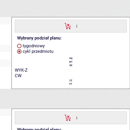
Wybrany podział planu:
tygodniowy
cykl przedmiotu
PN
WT
ŚR
WYK-Z
CW
CZ
PT
Wybrany podział planu: