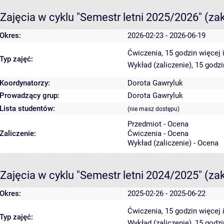
Zajęcia w cyklu "Semestr letni 2025/2026"
(za
Okres:
2026-02-23 - 2026-06-19
Ćwiczenia, 15 godzin
więcej 
Typ zajęć:
Wykład (zaliczenie), 15 godz
Koordynatorzy:
Dorota Gawryluk
Prowadzący grup:
Dorota Gawryluk
Lista studentów:
(nie masz dostępu)
Przedmiot - Ocena
Zaliczenie:
Ćwiczenia - Ocena
Wykład (zaliczenie) - Ocena
Zajęcia w cyklu "Semestr letni 2024/2025"
(za
Okres:
2025-02-26 - 2025-06-22
Ćwiczenia, 15 godzin
więcej 
Typ zajęć:
Wykład (zaliczenie), 15 godz