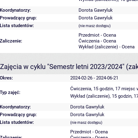
Koordynatorzy:
Dorota Gawryluk
Prowadzący grup:
Dorota Gawryluk
Lista studentów:
(nie masz dostępu)
Przedmiot - Ocena
Zaliczenie:
Ćwiczenia - Ocena
Wykład (zaliczenie) - Ocena
Zajęcia w cyklu "Semestr letni 2023/2024"
(za
Okres:
2024-02-26 - 2024-06-21
Ćwiczenia, 15 godzin, 17 miejsc
Typ zajęć:
Wykład (zaliczenie), 15 godzin, 
Koordynatorzy:
Dorota Gawryluk
Prowadzący grup:
Dorota Gawryluk
Lista studentów:
(nie masz dostępu)
Przedmiot - Ocena
Zaliczenie:
Ćwiczenia - Ocena