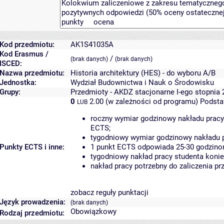
Kod przedmiotu:
AK1S41035A
Kod Erasmus /
/
(brak danych)
(brak danych)
ISCED:
Nazwa przedmiotu:
Historia architektury (HES) - do wyboru A/B
Jednostka:
Wydział Budownictwa i Nauk o Środowisku
Grupy:
Przedmioty - AKDZ stacjonarne I-ego stopnia 
0
2.00 (w zależności od programu)
Podsta
LUB
roczny wymiar godzinowy nakładu pracy
ECTS;
tygodniowy wymiar godzinowy nakładu p
Punkty ECTS i inne:
1 punkt ECTS odpowiada 25-30 godzinom
tygodniowy nakład pracy studenta konie
nakład pracy potrzebny do zaliczenia p
zobacz reguły punktacji
Język prowadzenia:
(brak danych)
Obowiązkowy
Rodzaj przedmiotu: