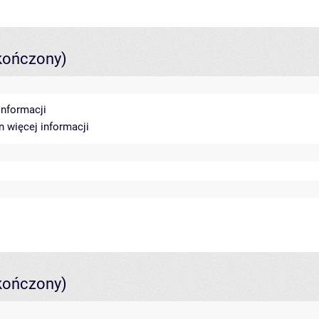
kończony)
informacji
in
więcej informacji
kończony)