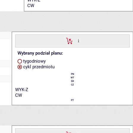
CW
Wybrany podział planu:
tygodniowy
cykl przedmiotu
PN
WT
ŚR
CZ
WYK-Z
CW
PT