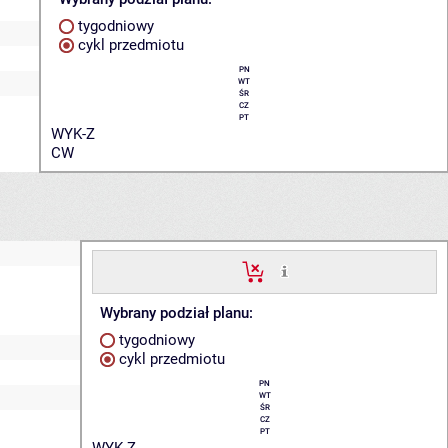
tygodniowy
cykl przedmiotu
PN
WT
ŚR
CZ
PT
WYK-Z
CW
Wybrany podział planu:
tygodniowy
cykl przedmiotu
PN
WT
ŚR
CZ
PT
WYK-Z