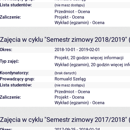
Lista studentów:
(nie masz dostępu)
Przedmiot - Ocena
Zaliczenie:
Projekt - Ocena
Wykład (egzamin) - Ocena
Zajęcia w cyklu "Semestr zimowy 2018/2019"
Okres:
2018-10-01 - 2019-02-01
Projekt, 20 godzin
więcej informacji
Typ zajęć:
Wykład (egzamin), 20 godzin
więcej in
Koordynatorzy:
(brak danych)
Prowadzący grup:
Romuald Szeląg
Lista studentów:
(nie masz dostępu)
Przedmiot - Ocena
Zaliczenie:
Projekt - Ocena
Wykład (egzamin) - Ocena
Zajęcia w cyklu "Semestr zimowy 2017/2018"
Okres:
2017-09-25 - 2018-01-24