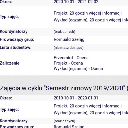
Okres:
2020-10-01 - 2021-02-02
Projekt, 20 godzin
więcej informacji
Typ zajęć:
Wykład (egzamin), 20 godzin
więcej in
Koordynatorzy:
(brak danych)
Prowadzący grup:
Romuald Szeląg
Lista studentów:
(nie masz dostępu)
Przedmiot - Ocena
Zaliczenie:
Projekt - Ocena
Wykład (egzamin) - Ocena
Zajęcia w cyklu "Semestr zimowy 2019/2020"
Okres:
2019-10-01 - 2020-01-31
Projekt, 20 godzin
więcej informacji
Typ zajęć:
Wykład (egzamin), 20 godzin
więcej in
Koordynatorzy:
(brak danych)
Prowadzący grup:
Romuald Szeląg