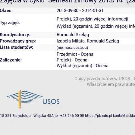
Zajęcia w cyklu "Semestr zimowy 2013/14"
(z
Okres:
2013-09-30 - 2014-01-31
Projekt, 20 godzin
więcej informacji
Typ zajęć:
Wykład (egzamin), 20 godzin
więcej in
Koordynatorzy:
Romuald Szeląg
Prowadzący grup:
Izabela Milata
,
Romuald Szeląg
Lista studentów:
(nie masz dostępu)
Przedmiot - Ocena
Zaliczenie:
Projekt - Ocena
Wykład (egzamin) - Ocena
Opisy przedmiotów w USOS i
Właścicielem praw autor
15-351 Białystok, ul. Wiejska 45A
tel: +48 746 90 00
https://pb.edu.pl
kontakt
dekla