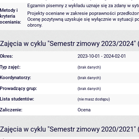
Egzamin pisemny z wykładu uznaje się za zdany w syt
Metody i
Projekty oceniane w zakresie poprawności przedłożony
kryteria
Ocenę pozytywną uzyskuje się wyłącznie w sytuacji po
oceniania:
obrony.
Zajęcia w cyklu "Semestr zimowy 2023/2024"
Okres:
2023-10-01 - 2024-02-01
Typ zajęć:
(brak danych)
Koordynatorzy:
(brak danych)
Prowadzący grup:
(brak danych)
Lista studentów:
(nie masz dostępu)
Zaliczenie:
Ocena
Zajęcia w cyklu "Semestr zimowy 2020/2021"