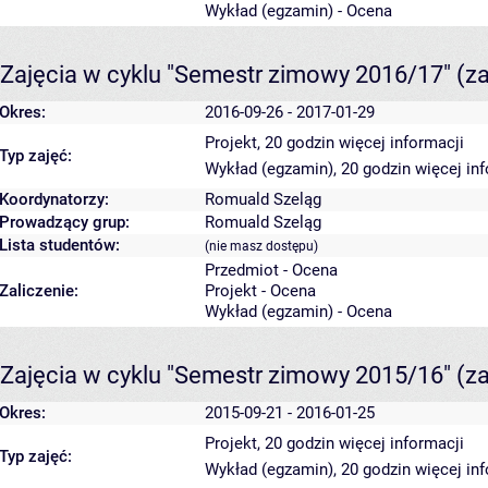
Wykład (egzamin) - Ocena
Zajęcia w cyklu "Semestr zimowy 2016/17"
(z
Okres:
2016-09-26 - 2017-01-29
Projekt, 20 godzin
więcej informacji
Typ zajęć:
Wykład (egzamin), 20 godzin
więcej in
Koordynatorzy:
Romuald Szeląg
Prowadzący grup:
Romuald Szeląg
Lista studentów:
(nie masz dostępu)
Przedmiot - Ocena
Zaliczenie:
Projekt - Ocena
Wykład (egzamin) - Ocena
Zajęcia w cyklu "Semestr zimowy 2015/16"
(z
Okres:
2015-09-21 - 2016-01-25
Projekt, 20 godzin
więcej informacji
Typ zajęć:
Wykład (egzamin), 20 godzin
więcej in