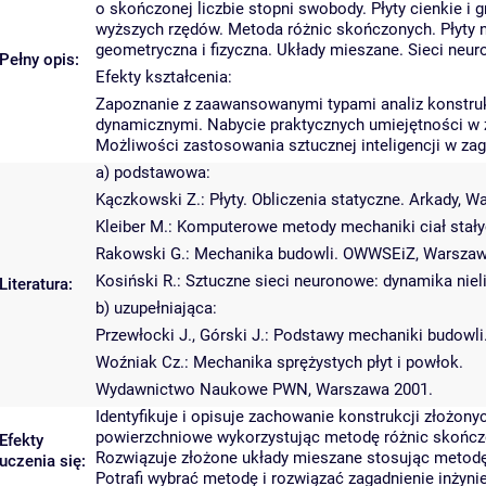
o skończonej liczbie stopni swobody. Płyty cienkie 
wyższych rzędów. Metoda różnic skończonych. Płyty 
geometryczna i fizyczna. Układy mieszane. Sieci neur
Pełny opis:
Efekty kształcenia:
Zapoznanie z zaawansowanymi typami analiz konstru
dynamicznymi. Nabycie praktycznych umiejętności w
Możliwości zastosowania sztucznej inteligencji w zag
a) podstawowa:
Kączkowski Z.: Płyty. Obliczenia statyczne. Arkady, 
Kleiber M.: Komputerowe metody mechaniki ciał st
Rakowski G.: Mechanika budowli. OWWSEiZ, Warszaw
Kosiński R.: Sztuczne sieci neuronowe: dynamika nie
Literatura:
b) uzupełniająca:
Przewłocki J., Górski J.: Podstawy mechaniki budowli
Woźniak Cz.: Mechanika sprężystych płyt i powłok.
Wydawnictwo Naukowe PWN, Warszawa 2001.
Identyfikuje i opisuje zachowanie konstrukcji złożony
powierzchniowe wykorzystując metodę różnic skończon
Efekty
Rozwiązuje złożone układy mieszane stosując metodę 
uczenia się:
Potrafi wybrać metodę i rozwiązać zagadnienie inżynie