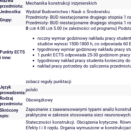
Nazwa
Mechanika konstrukcji inżynierskich
przedmiotu:
Jednostka:
Wydział Budownictwa i Nauk o Środowisku
Przedmioty- BUD niestacjonarne drugiego stopnia 1 r
Grupy:
Przedmioty- BUD niestacjonarne drugiego stopnia 1 
0
4.00
5.00 (w zależności od programu)
Podst
LUB
LUB
roczny wymiar godzinowy nakładu pracy student
studiów wynosi 1500-1800 h, co odpowiada 60 
tygodniowy wymiar godzinowy nakładu pracy stu
Punkty ECTS
1 punkt ECTS odpowiada 25-30 godzinom pracy s
i inne:
tygodniowy nakład pracy studenta konieczny do
nakład pracy potrzebny do zaliczenia przedmio
zobacz reguły punktacji
Język
polski
prowadzenia:
Rodzaj
Obowiązkowy
przedmiotu:
Zapoznanie z zaawansowanymi typami analiz konstruk
Skrócony
praktyczne w zakresie stosowania sieci neuronowych
opis:
Stateczności konstrukcji. Obciążenia krytyczne. Rów
Efekty I i II rzędu. Drgania wymuszone w konstrukcjach