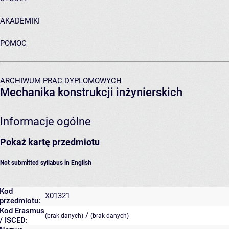
AKADEMIKI
POMOC
ARCHIWUM PRAC DYPLOMOWYCH
Mechanika konstrukcji inżynierskich
Informacje ogólne
Pokaż kartę przedmiotu
Not submitted syllabus in English
Kod
X01321
przedmiotu:
Kod Erasmus
/
(brak danych)
(brak danych)
/ ISCED: