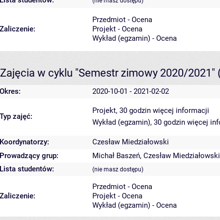
(nie masz dostępu)
Przedmiot - Ocena
Zaliczenie:
Projekt - Ocena
Wykład (egzamin) - Ocena
Zajęcia w cyklu "Semestr zimowy 2020/2021"
Okres:
2020-10-01 - 2021-02-02
Projekt, 30 godzin
więcej informacji
Typ zajęć:
Wykład (egzamin), 30 godzin
więcej in
Koordynatorzy:
Czesław Miedziałowski
Prowadzący grup:
Michał Baszeń
,
Czesław Miedziałowski
Lista studentów:
(nie masz dostępu)
Przedmiot - Ocena
Zaliczenie:
Projekt - Ocena
Wykład (egzamin) - Ocena