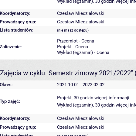
Wykład (egzamin), 30 godzin
więcej in
Koordynatorzy:
Czesław Miedziałowski
Prowadzący grup:
Czesław Miedziałowski
Lista studentów:
(nie masz dostępu)
Przedmiot - Ocena
Zaliczenie:
Projekt - Ocena
Wykład (egzamin) - Ocena
Zajęcia w cyklu "Semestr zimowy 2021/2022"
Okres:
2021-10-01 - 2022-02-02
Projekt, 30 godzin
więcej informacji
Typ zajęć:
Wykład (egzamin), 30 godzin
więcej in
Koordynatorzy:
Czesław Miedziałowski
Prowadzący grup:
Czesław Miedziałowski
Lista studentów: