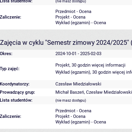
Lista studentów:
(nie masz dostępu)
Przedmiot - Ocena
Zaliczenie:
Projekt - Ocena
Wykład (egzamin) - Ocena
Zajęcia w cyklu "Semestr zimowy 2024/2025"
Okres:
2024-10-01 - 2025-02-03
Projekt, 30 godzin
więcej informacji
Typ zajęć:
Wykład (egzamin), 30 godzin
więcej in
Koordynatorzy:
Czesław Miedziałowski
Prowadzący grup:
Michał Baszeń
,
Czesław Miedziałowski
Lista studentów:
(nie masz dostępu)
Przedmiot - Ocena
Zaliczenie:
Projekt - Ocena
Wykład (egzamin) - Ocena