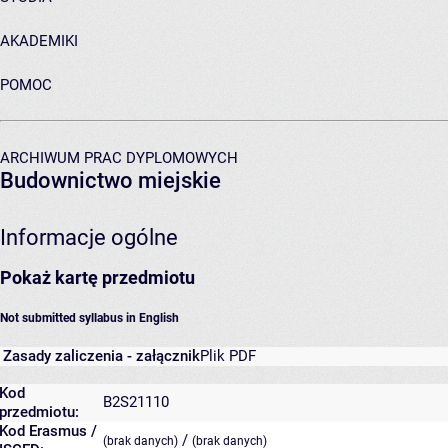
AKADEMIKI
POMOC
ARCHIWUM PRAC DYPLOMOWYCH
Budownictwo miejskie
Informacje ogólne
Pokaż kartę przedmiotu
Not submitted syllabus in English
Zasady zaliczenia - załącznik
Plik PDF
Kod
B2S21110
przedmiotu:
Kod Erasmus /
/
(brak danych)
(brak danych)