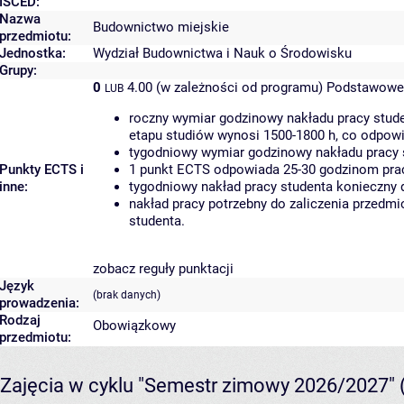
ISCED:
Nazwa
Budownictwo miejskie
przedmiotu:
Jednostka:
Wydział Budownictwa i Nauk o Środowisku
Grupy:
0
4.00 (w zależności od programu)
Podstawowe 
LUB
roczny wymiar godzinowy nakładu pracy stude
etapu studiów wynosi 1500-1800 h, co odpow
tygodniowy wymiar godzinowy nakładu pracy 
Punkty ECTS i
1 punkt ECTS odpowiada 25-30 godzinom pracy
inne:
tygodniowy nakład pracy studenta konieczny 
nakład pracy potrzebny do zaliczenia przedm
studenta.
zobacz reguły punktacji
Język
(brak danych)
prowadzenia:
Rodzaj
Obowiązkowy
przedmiotu:
Zajęcia w cyklu "Semestr zimowy 2026/2027"