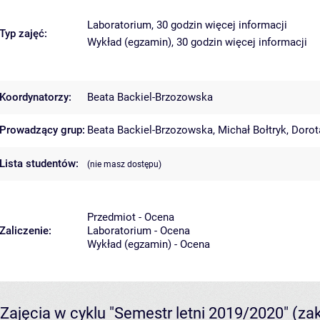
Laboratorium, 30 godzin
więcej informacji
Typ zajęć:
Wykład (egzamin), 30 godzin
więcej informacji
Koordynatorzy:
Beata Backiel-Brzozowska
Prowadzący grup:
Beata Backiel-Brzozowska
,
Michał Bołtryk
,
Dorot
Lista studentów:
(nie masz dostępu)
Przedmiot - Ocena
Zaliczenie:
Laboratorium - Ocena
Wykład (egzamin) - Ocena
Zajęcia w cyklu "Semestr letni 2019/2020"
(za