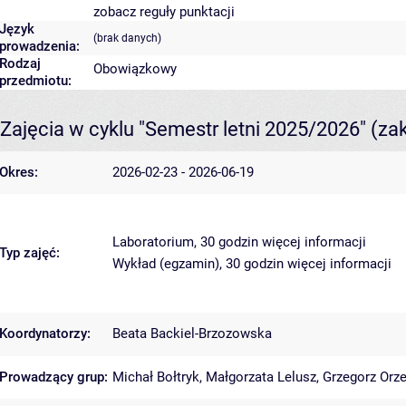
zobacz reguły punktacji
Język
(brak danych)
prowadzenia:
Rodzaj
Obowiązkowy
przedmiotu:
Zajęcia w cyklu "Semestr letni 2025/2026"
(za
Okres:
2026-02-23 - 2026-06-19
Laboratorium, 30 godzin
więcej informacji
Typ zajęć:
Wykład (egzamin), 30 godzin
więcej informacji
Koordynatorzy:
Beata Backiel-Brzozowska
Prowadzący grup:
Michał Bołtryk
,
Małgorzata Lelusz
,
Grzegorz Orz