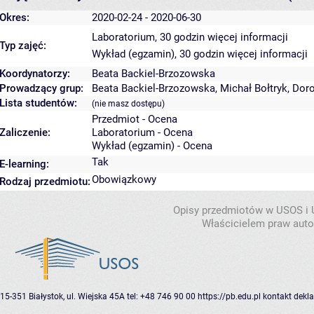
Okres:
2020-02-24 - 2020-06-30
Laboratorium, 30 godzin
więcej informacji
Typ zajęć:
Wykład (egzamin), 30 godzin
więcej informacji
Koordynatorzy:
Beata Backiel-Brzozowska
Prowadzący grup:
Beata Backiel-Brzozowska
,
Michał Bołtryk
,
Doro
Lista studentów:
(nie masz dostępu)
Przedmiot - Ocena
Zaliczenie:
Laboratorium - Ocena
Wykład (egzamin) - Ocena
Tak
E-learning:
Obowiązkowy
Rodzaj przedmiotu:
Opisy przedmiotów w USOS i
Właścicielem praw autor
15-351 Białystok, ul. Wiejska 45A
tel: +48 746 90 00
https://pb.edu.pl
kontakt
dekla