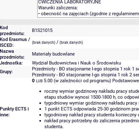
Kod
B1S21015
przedmiotu:
Kod Erasmus /
/
(brak danych)
(brak danych)
ISCED:
Nazwa
Materiały budowlane
przedmiotu:
Jednostka:
Wydział Budownictwa i Nauk o Środowisku
Przedmioty - BO stacjonarne I-ego stopnia 1 rok 1 
Grupy:
Przedmioty - BO stacjonarne I-go stopnia 1 rok 2 s
0
5.00 (w zależności od programu)
Podstawowe 
LUB
roczny wymiar godzinowy nakładu pracy stude
etapu studiów wynosi 1500-1800 h, co odpow
tygodniowy wymiar godzinowy nakładu pracy 
Punkty ECTS i
1 punkt ECTS odpowiada 25-30 godzinom pracy
inne:
tygodniowy nakład pracy studenta konieczny 
nakład pracy potrzebny do zaliczenia przedm
studenta.