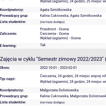
Wykład (egzamin), 24 godzin, 25 miejsc
wi
Koordynatorzy:
Agata Szmitkowska
Prowadzący grup:
Kalina Cukrowska
,
Agata Szmitkowska
Lista studentów:
(nie masz dostępu)
Przedmiot - Ocena
Zaliczenie:
Ćwiczenia - Ocena
Wykład (egzamin) - Ocena
Tak
E-learning:
Zajęcia w cyklu "Semestr zimowy 2022/2023"
Okres:
2022-10-01 - 2023-02-01
Ćwiczenia, 24 godzin, 24 miejsc
więcej in
Typ zajęć:
Wykład (egzamin), 24 godzin, 24 miejsc
wi
Koordynatorzy:
Małgorzata Dolistowska
Prowadzący grup:
Kalina Cukrowska
,
Małgorzata Dolistows
Lista studentów:
(nie masz dostępu)