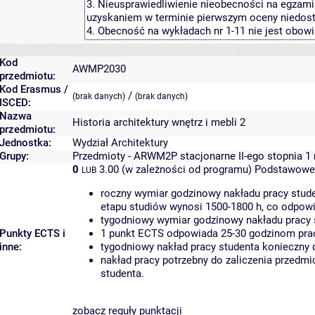
Kod
AWMP2030
przedmiotu:
Kod Erasmus /
/
(brak danych)
(brak danych)
ISCED:
Nazwa
Historia architektury wnętrz i mebli 2
przedmiotu:
Jednostka:
Wydział Architektury
Grupy:
Przedmioty - ARWM2P stacjonarne II-ego stopnia 1 
0
3.00 (w zależności od programu)
Podstawowe 
LUB
roczny wymiar godzinowy nakładu pracy stude
etapu studiów wynosi 1500-1800 h, co odpow
tygodniowy wymiar godzinowy nakładu pracy 
Punkty ECTS i
1 punkt ECTS odpowiada 25-30 godzinom pracy
inne:
tygodniowy nakład pracy studenta konieczny 
nakład pracy potrzebny do zaliczenia przedm
studenta.
zobacz reguły punktacji