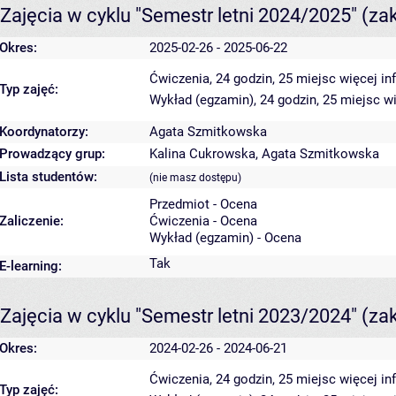
Zajęcia w cyklu "Semestr letni 2024/2025"
(za
Okres:
2025-02-26 - 2025-06-22
Ćwiczenia, 24 godzin, 25 miejsc
więcej in
Typ zajęć:
Wykład (egzamin), 24 godzin, 25 miejsc
wi
Koordynatorzy:
Agata Szmitkowska
Prowadzący grup:
Kalina Cukrowska
,
Agata Szmitkowska
Lista studentów:
(nie masz dostępu)
Przedmiot - Ocena
Zaliczenie:
Ćwiczenia - Ocena
Wykład (egzamin) - Ocena
Tak
E-learning:
Zajęcia w cyklu "Semestr letni 2023/2024"
(za
Okres:
2024-02-26 - 2024-06-21
Ćwiczenia, 24 godzin, 25 miejsc
więcej in
Typ zajęć: