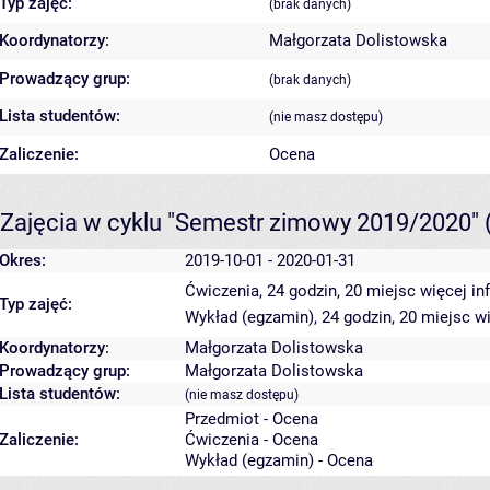
Typ zajęć:
(brak danych)
Koordynatorzy:
Małgorzata Dolistowska
Prowadzący grup:
(brak danych)
Lista studentów:
(nie masz dostępu)
Zaliczenie:
Ocena
Zajęcia w cyklu "Semestr zimowy 2019/2020"
Okres:
2019-10-01 - 2020-01-31
Ćwiczenia, 24 godzin, 20 miejsc
więcej in
Typ zajęć:
Wykład (egzamin), 24 godzin, 20 miejsc
wi
Koordynatorzy:
Małgorzata Dolistowska
Prowadzący grup:
Małgorzata Dolistowska
Lista studentów:
(nie masz dostępu)
Przedmiot - Ocena
Zaliczenie:
Ćwiczenia - Ocena
Wykład (egzamin) - Ocena