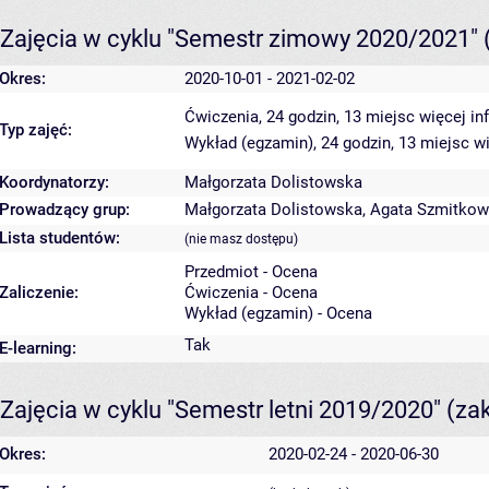
Zajęcia w cyklu "Semestr zimowy 2020/2021"
Okres:
2020-10-01 - 2021-02-02
Ćwiczenia, 24 godzin, 13 miejsc
więcej in
Typ zajęć:
Wykład (egzamin), 24 godzin, 13 miejsc
wi
Koordynatorzy:
Małgorzata Dolistowska
Prowadzący grup:
Małgorzata Dolistowska
,
Agata Szmitko
Lista studentów:
(nie masz dostępu)
Przedmiot - Ocena
Zaliczenie:
Ćwiczenia - Ocena
Wykład (egzamin) - Ocena
Tak
E-learning:
Zajęcia w cyklu "Semestr letni 2019/2020"
(za
Okres:
2020-02-24 - 2020-06-30