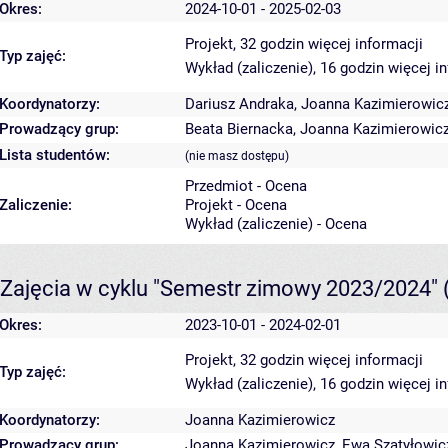
Okres:
2024-10-01 - 2025-02-03
Projekt, 32 godzin
więcej informacji
Typ zajęć:
Wykład (zaliczenie), 16 godzin
więcej i
Koordynatorzy:
Dariusz Andraka
,
Joanna Kazimierowic
Prowadzący grup:
Beata Biernacka
,
Joanna Kazimierowic
Lista studentów:
(nie masz dostępu)
Przedmiot - Ocena
Zaliczenie:
Projekt - Ocena
Wykład (zaliczenie) - Ocena
Zajęcia w cyklu "Semestr zimowy 2023/2024"
Okres:
2023-10-01 - 2024-02-01
Projekt, 32 godzin
więcej informacji
Typ zajęć:
Wykład (zaliczenie), 16 godzin
więcej i
Koordynatorzy:
Joanna Kazimierowicz
Prowadzący grup:
Joanna Kazimierowicz
,
Ewa Szatyłowic