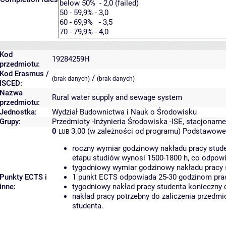
Kod
19284259H
przedmiotu:
Kod Erasmus /
/
(brak danych)
(brak danych)
ISCED:
Nazwa
Rural water supply and sewage system
przedmiotu:
Jednostka:
Wydział Budownictwa i Nauk o Środowisku
Grupy:
Przedmioty -Inżynieria Środowiska -ISE, stacjonarne
0
3.00 (w zależności od programu)
Podstawowe 
LUB
roczny wymiar godzinowy nakładu pracy stude
etapu studiów wynosi 1500-1800 h, co odpow
tygodniowy wymiar godzinowy nakładu pracy 
Punkty ECTS i
1 punkt ECTS odpowiada 25-30 godzinom pracy
inne:
tygodniowy nakład pracy studenta konieczny 
nakład pracy potrzebny do zaliczenia przedm
studenta.