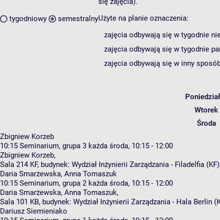
się zajęcia).
Użyte na planie oznaczenia:
tygodniowy
semestralny
zajęcia odbywają się w tygodnie ni
zajęcia odbywają się w tygodnie pa
zajęcia odbywają się w inny sposób
Poniedzia
Wtorek
Środa
Zbigniew Korzeb
10:15
Seminarium, grupa 3
każda środa, 10:15 - 12:00
Zbigniew Korzeb
,
Sala 214 KF,
budynek:
Wydział Inżynierii Zarządzania - Filadelfia (KF
Daria Smarżewska, Anna Tomaszuk
10:15
Seminarium, grupa 2
każda środa, 10:15 - 12:00
Daria Smarżewska
,
Anna Tomaszuk
,
Sala 101 KB,
budynek:
Wydział Inżynierii Zarządzania - Hala Berlin (
Dariusz Siemieniako