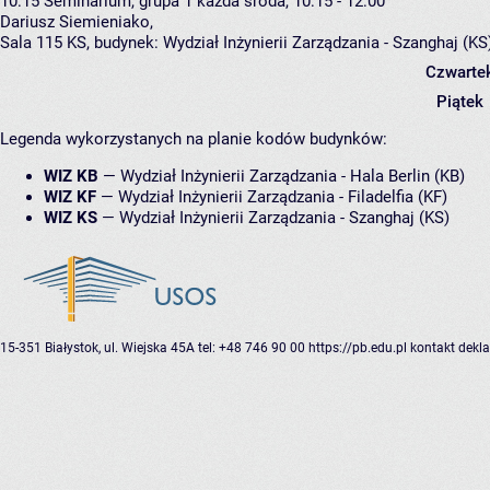
10:15
Seminarium, grupa 1
każda środa, 10:15 - 12:00
Dariusz Siemieniako
,
Sala 115 KS,
budynek:
Wydział Inżynierii Zarządzania - Szanghaj (KS
Czwarte
Piątek
Legenda wykorzystanych na planie kodów budynków:
WIZ KB
—
Wydział Inżynierii Zarządzania - Hala Berlin (KB)
WIZ KF
—
Wydział Inżynierii Zarządzania - Filadelfia (KF)
WIZ KS
—
Wydział Inżynierii Zarządzania - Szanghaj (KS)
15-351 Białystok, ul. Wiejska 45A
tel: +48 746 90 00
https://pb.edu.pl
kontakt
dekla