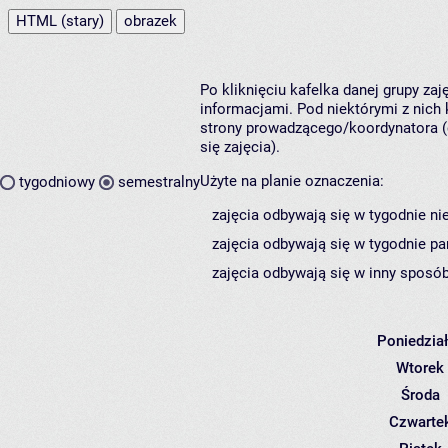
HTML (stary)
obrazek
Po kliknięciu kafelka danej grupy za
informacjami. Pod niektórymi z nich k
strony prowadzącego/koordynatora (
się zajęcia).
Użyte na planie oznaczenia:
tygodniowy
semestralny
zajęcia odbywają się w tygodnie ni
zajęcia odbywają się w tygodnie pa
zajęcia odbywają się w inny sposób
Poniedzia
Wtorek
Środa
Czwarte