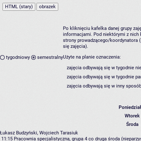
HTML (stary)
obrazek
Po kliknięciu kafelka danej grupy za
informacjami. Pod niektórymi z nich k
strony prowadzącego/koordynatora (
się zajęcia).
Użyte na planie oznaczenia:
tygodniowy
semestralny
zajęcia odbywają się w tygodnie ni
zajęcia odbywają się w tygodnie pa
zajęcia odbywają się w inny sposób
Poniedzia
Wtorek
Środa
Łukasz Budzyński, Wojciech Tarasiuk
11:15
Pracownia specjalistyczna, grupa 4
co druga środa (nieparzys