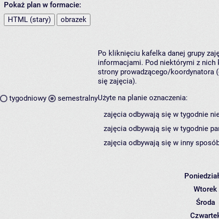
Pokaż plan w formacie:
HTML (stary)
obrazek
Po kliknięciu kafelka danej grupy za
informacjami. Pod niektórymi z nich k
strony prowadzącego/koordynatora (
się zajęcia).
Użyte na planie oznaczenia:
tygodniowy
semestralny
zajęcia odbywają się w tygodnie ni
zajęcia odbywają się w tygodnie pa
zajęcia odbywają się w inny sposób
Poniedzia
Wtorek
Środa
Czwarte