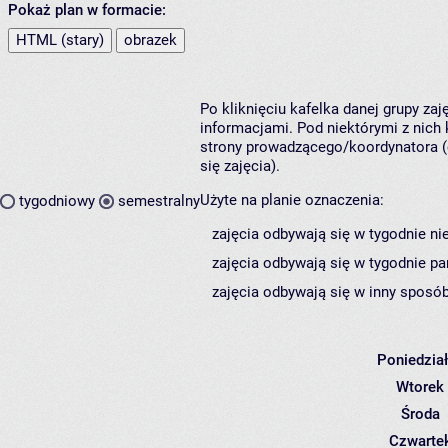
Pokaż plan w formacie:
HTML (stary)
obrazek
Po kliknięciu kafelka danej grupy za
informacjami. Pod niektórymi z nich k
strony prowadzącego/koordynatora (
się zajęcia).
Użyte na planie oznaczenia:
tygodniowy
semestralny
zajęcia odbywają się w tygodnie ni
zajęcia odbywają się w tygodnie pa
zajęcia odbywają się w inny sposób
Poniedzia
Wtorek
Środa
Czwarte