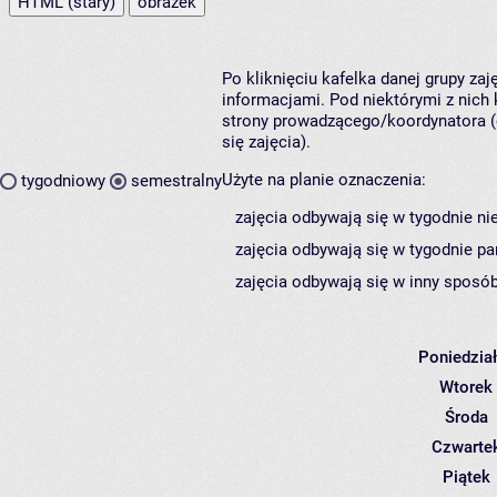
HTML (stary)
obrazek
Po kliknięciu kafelka danej grupy za
informacjami. Pod niektórymi z nich k
strony prowadzącego/koordynatora (
się zajęcia).
Użyte na planie oznaczenia:
tygodniowy
semestralny
zajęcia odbywają się w tygodnie ni
zajęcia odbywają się w tygodnie pa
zajęcia odbywają się w inny sposób
Poniedzia
Wtorek
Środa
Czwarte
Piątek