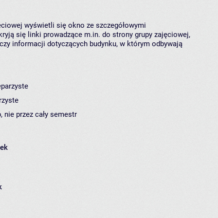
jęciowej wyświetli się okno ze szczegółowymi
ryją się linki prowadzące m.in. do strony grupy zajęciowej,
czy informacji dotyczących budynku, w którym odbywają
eparzyste
rzyste
, nie przez cały semestr
łek
k