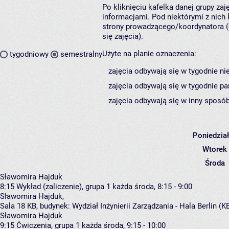
Po kliknięciu kafelka danej grupy za
informacjami. Pod niektórymi z nich k
strony prowadzącego/koordynatora (
się zajęcia).
Użyte na planie oznaczenia:
tygodniowy
semestralny
zajęcia odbywają się w tygodnie ni
zajęcia odbywają się w tygodnie pa
zajęcia odbywają się w inny sposób
Poniedzia
Wtorek
Środa
Sławomira Hajduk
8:15
Wykład (zaliczenie), grupa 1
każda środa, 8:15 - 9:00
Sławomira Hajduk
,
Sala 18 KB,
budynek:
Wydział Inżynierii Zarządzania - Hala Berlin (K
Sławomira Hajduk
9:15
Ćwiczenia, grupa 1
każda środa, 9:15 - 10:00