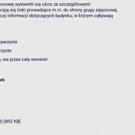
jęciowej wyświetli się okno ze szczegółowymi
ryją się linki prowadzące m.in. do strony grupy zajęciowej,
czy informacji dotyczących budynku, w którym odbywają
eparzyste
rzyste
, nie przez cały semestr
łek
B) [WIZ KB]