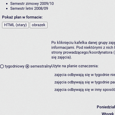
Semestr zimowy 2009/10
Semestr letni 2008/09
Pokaż plan w formacie:
HTML (stary)
obrazek
Po kliknięciu kafelka danej grupy za
informacjami. Pod niektórymi z nich k
strony prowadzącego/koordynatora (
się zajęcia).
Użyte na planie oznaczenia:
tygodniowy
semestralny
zajęcia odbywają się w tygodnie ni
zajęcia odbywają się w tygodnie pa
zajęcia odbywają się w inny sposób
Poniedzia
Wtorek