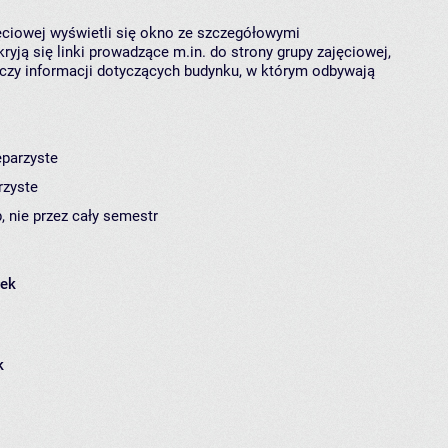
jęciowej wyświetli się okno ze szczegółowymi
ryją się linki prowadzące m.in. do strony grupy zajęciowej,
czy informacji dotyczących budynku, w którym odbywają
eparzyste
rzyste
, nie przez cały semestr
łek
k