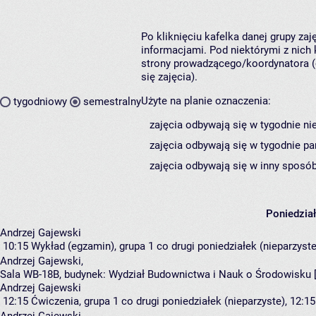
Po kliknięciu kafelka danej grupy za
informacjami. Pod niektórymi z nich k
strony prowadzącego/koordynatora (
się zajęcia).
Użyte na planie oznaczenia:
tygodniowy
semestralny
zajęcia odbywają się w tygodnie ni
zajęcia odbywają się w tygodnie pa
zajęcia odbywają się w inny sposób
Poniedzia
Andrzej Gajewski
10:15
Wykład (egzamin), grupa 1
co drugi poniedziałek (nieparzyste
Andrzej Gajewski
,
Sala WB-18B,
budynek:
Wydział Budownictwa i Nauk o Środowisku 
Andrzej Gajewski
12:15
Ćwiczenia, grupa 1
co drugi poniedziałek (nieparzyste), 12:15
Andrzej Gajewski
,