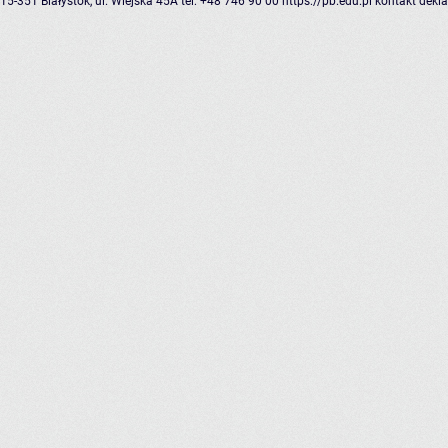
15-351 Białystok, ul. Wiejska 45A
tel: +48 746 90 00
https://pb.edu.pl
kontakt
dekla