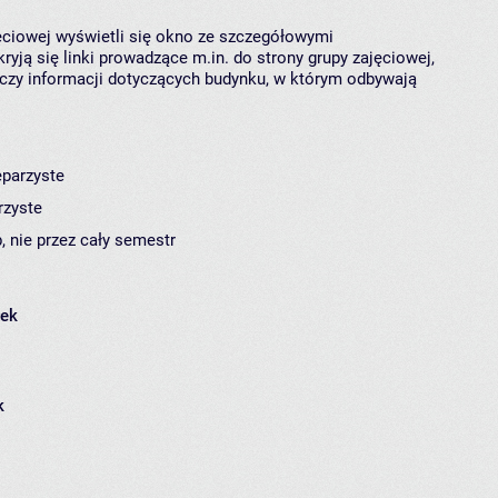
jęciowej wyświetli się okno ze szczegółowymi
ryją się linki prowadzące m.in. do strony grupy zajęciowej,
czy informacji dotyczących budynku, w którym odbywają
eparzyste
rzyste
, nie przez cały semestr
łek
k