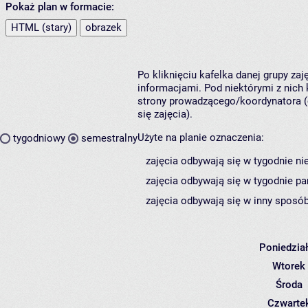
Pokaż plan w formacie:
HTML (stary)
obrazek
Po kliknięciu kafelka danej grupy za
informacjami. Pod niektórymi z nich k
strony prowadzącego/koordynatora (
się zajęcia).
Użyte na planie oznaczenia:
tygodniowy
semestralny
zajęcia odbywają się w tygodnie ni
zajęcia odbywają się w tygodnie pa
zajęcia odbywają się w inny sposób
Poniedzia
Wtorek
Środa
Czwarte