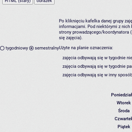
HTML (stary)
obrazek
Po kliknięciu kafelka danej grupy za
informacjami. Pod niektórymi z nich k
strony prowadzącego/koordynatora (
się zajęcia).
Użyte na planie oznaczenia:
tygodniowy
semestralny
zajęcia odbywają się w tygodnie ni
zajęcia odbywają się w tygodnie pa
zajęcia odbywają się w inny sposób
Poniedzia
Wtorek
Środa
Czwarte
Piątek