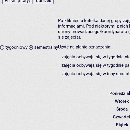
HTML (stary)
obrazek
Po kliknięciu kafelka danej grupy za
informacjami. Pod niektórymi z nich k
strony prowadzącego/koordynatora (
się zajęcia).
Użyte na planie oznaczenia:
tygodniowy
semestralny
zajęcia odbywają się w tygodnie ni
zajęcia odbywają się w tygodnie pa
zajęcia odbywają się w inny sposób
Poniedzia
Wtorek
Środa
Czwarte
Piątek