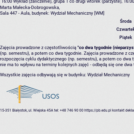
16:00
Wykład (zaliczenie), grupa 1
co drugi wtorek (parzyste), 16:00
Marta Małecka-Dobrogowska
,
Sala 447 - Aula,
budynek:
Wydział Mechaniczny [WM]
Środa
Czwarte
Piątek
Zajęcia prowadzone z częstotliwością
"co dwa tygodnie (nieparzys
(np. semestru), a potem co dwa tygodnie. Zajęcia prowadzone z cz
rozpoczęcia cyklu dydaktycznego (np. semestru), a potem co dwa ty
nie ma to wpływu na terminy kolejnych zajęć - odbędą się one dwa 
Wszystkie zajęcia odbywają się w budynku:
Wydział Mechaniczny
15-351 Białystok, ul. Wiejska 45A
tel: +48 746 90 00
https://pb.edu.pl
kontakt
dekla