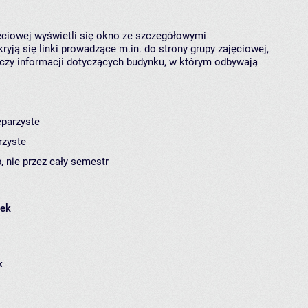
jęciowej wyświetli się okno ze szczegółowymi
ryją się linki prowadzące m.in. do strony grupy zajęciowej,
czy informacji dotyczących budynku, w którym odbywają
eparzyste
rzyste
, nie przez cały semestr
łek
k