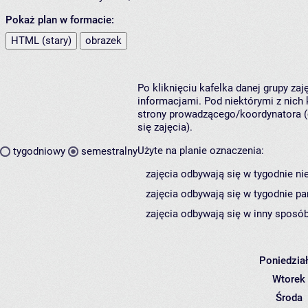
Pokaż plan w formacie:
HTML (stary)
obrazek
Po kliknięciu kafelka danej grupy za
informacjami. Pod niektórymi z nich k
strony prowadzącego/koordynatora (
się zajęcia).
Użyte na planie oznaczenia:
tygodniowy
semestralny
zajęcia odbywają się w tygodnie ni
zajęcia odbywają się w tygodnie pa
zajęcia odbywają się w inny sposób
Poniedzia
Wtorek
Środa