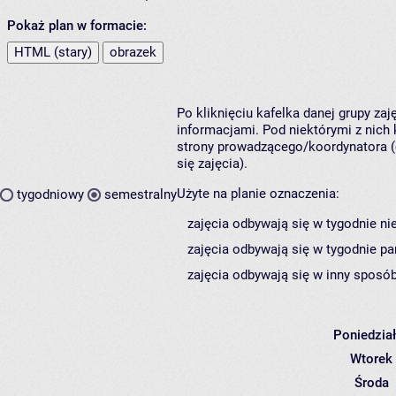
Pokaż plan w formacie:
HTML (stary)
obrazek
Po kliknięciu kafelka danej grupy za
informacjami. Pod niektórymi z nich k
strony prowadzącego/koordynatora (
się zajęcia).
Użyte na planie oznaczenia:
tygodniowy
semestralny
zajęcia odbywają się w tygodnie ni
zajęcia odbywają się w tygodnie pa
zajęcia odbywają się w inny sposób
Poniedzia
Wtorek
Środa