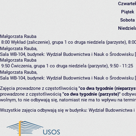
Czwarte
Piątek
Sobota
Niedziel
Małgorzata Rauba
8:00
Wykład (zaliczenie), grupa 1
co druga niedziela (parzyste), 8:00
Małgorzata Rauba
,
Sala WB-104,
budynek:
Wydział Budownictwa i Nauk o Środowisku 
Małgorzata Rauba
9:50
Ćwiczenia, grupa 1
co druga niedziela (parzyste), 9:50 - 11:25
Małgorzata Rauba
,
Sala WB-104,
budynek:
Wydział Budownictwa i Nauk o Środowisku 
Zajęcia prowadzone z częstotliwością
"co dwa tygodnie (nieparzys
prowadzone z częstotliwością
"co dwa tygodnie (parzyste)"
odbywaj
wolnym, to nie odbywają się, natomiast nie ma to wpływu na termin
Wszystkie zajęcia odbywają się w budynku:
Wydział Budownictwa i