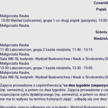
Czwarte
Piątek
Małgorzata Rauba
15:00
Wykład (zaliczenie), grupa 1
co drugi piątek (parzyste), 15:00 
Małgorzata Rauba
,
Sobota
Niedziel
Małgorzata Rauba
11:40
Laboratorium, grupa 2
każda niedziela, 11:40 - 13:15
Małgorzata Rauba
,
Sala WB-1B,
budynek:
Wydział Budownictwa i Nauk o Środowisku [
Małgorzata Rauba
13:30
Laboratorium, grupa 1
każda niedziela, 13:30 - 15:05
Małgorzata Rauba
,
Sala WB-1B,
budynek:
Wydział Budownictwa i Nauk o Środowisku [
Zajęcia prowadzone z częstotliwością
"co dwa tygodnie (nieparzys
(np. semestru), a potem co dwa tygodnie. Zajęcia prowadzone z cz
rozpoczęcia cyklu dydaktycznego (np. semestru), a potem co dwa ty
nie ma to wpływu na terminy kolejnych zajęć - odbędą się one dwa 
Wszystkie zajęcia odbywają się w budynku:
Wydział Budownictwa i