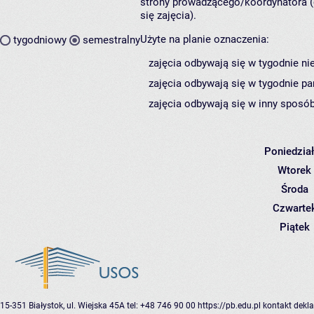
strony prowadzącego/koordynatora (
się zajęcia).
Użyte na planie oznaczenia:
tygodniowy
semestralny
zajęcia odbywają się w tygodnie ni
zajęcia odbywają się w tygodnie pa
zajęcia odbywają się w inny sposób
Poniedzia
Wtorek
Środa
Czwarte
Piątek
15-351 Białystok, ul. Wiejska 45A
tel: +48 746 90 00
https://pb.edu.pl
kontakt
dekla