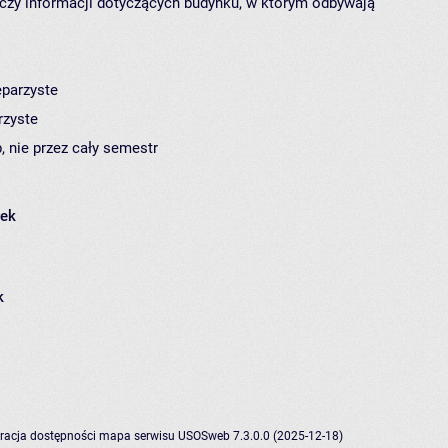
czy informacji dotyczących budynku, w którym odbywają
eparzyste
rzyste
, nie przez cały semestr
łek
k
racja dostępności
mapa serwisu
USOSweb 7.3.0.0 (2025-12-18)