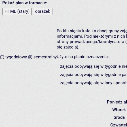
Pokaż plan w formacie:
HTML (stary)
obrazek
Po kliknięciu kafelka danej grupy za
informacjami. Pod niektórymi z nich k
strony prowadzącego/koordynatora (
się zajęcia).
Użyte na planie oznaczenia:
tygodniowy
semestralny
zajęcia odbywają się w tygodnie ni
zajęcia odbywają się w tygodnie pa
zajęcia odbywają się w inny sposób
Poniedzia
Wtorek
Środa
Czwarte