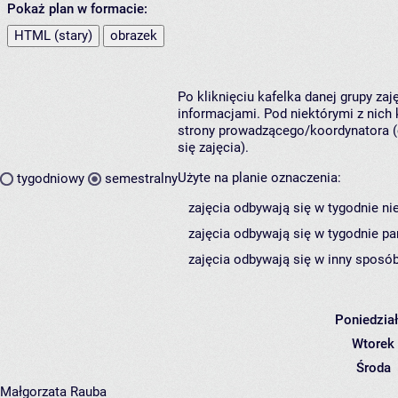
Pokaż plan w formacie:
HTML (stary)
obrazek
Po kliknięciu kafelka danej grupy za
informacjami. Pod niektórymi z nich k
strony prowadzącego/koordynatora (
się zajęcia).
Użyte na planie oznaczenia:
tygodniowy
semestralny
zajęcia odbywają się w tygodnie ni
zajęcia odbywają się w tygodnie pa
zajęcia odbywają się w inny sposób
Poniedzia
Wtorek
Środa
Małgorzata Rauba