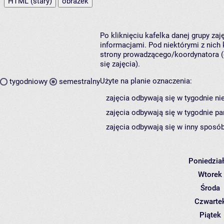
HTML (stary)
obrazek
Po kliknięciu kafelka danej grupy za
informacjami. Pod niektórymi z nich k
strony prowadzącego/koordynatora (
się zajęcia).
Użyte na planie oznaczenia:
tygodniowy
semestralny
zajęcia odbywają się w tygodnie ni
zajęcia odbywają się w tygodnie pa
zajęcia odbywają się w inny sposób
Poniedzia
Wtorek
Środa
Czwarte
Piątek