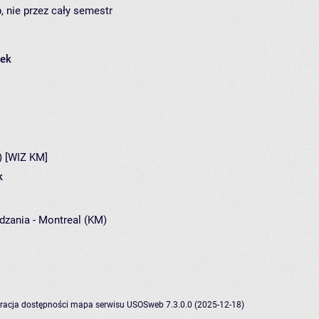
, nie przez cały semestr
łek
) [WIZ KM]
k
ądzania - Montreal (KM)
racja dostępności
mapa serwisu
USOSweb 7.3.0.0 (2025-12-18)