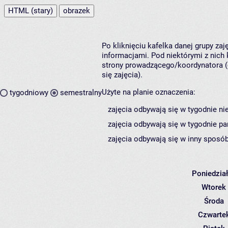
HTML (stary)
obrazek
Po kliknięciu kafelka danej grupy za
informacjami. Pod niektórymi z nich k
strony prowadzącego/koordynatora (
się zajęcia).
Użyte na planie oznaczenia:
tygodniowy
semestralny
zajęcia odbywają się w tygodnie ni
zajęcia odbywają się w tygodnie pa
zajęcia odbywają się w inny sposób
Poniedzia
Wtorek
Środa
Czwarte