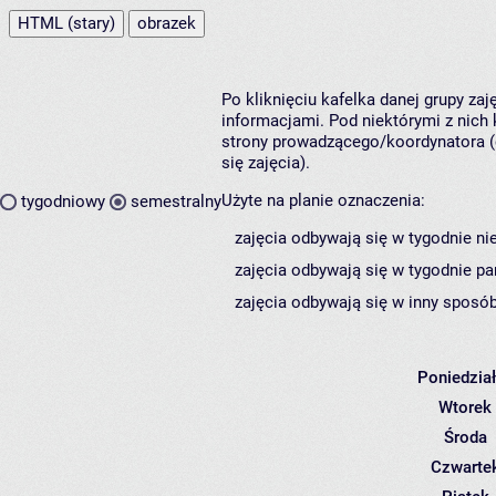
HTML (stary)
obrazek
Po kliknięciu kafelka danej grupy za
informacjami. Pod niektórymi z nich k
strony prowadzącego/koordynatora (
się zajęcia).
Użyte na planie oznaczenia:
tygodniowy
semestralny
zajęcia odbywają się w tygodnie ni
zajęcia odbywają się w tygodnie pa
zajęcia odbywają się w inny sposób
Poniedzia
Wtorek
Środa
Czwarte