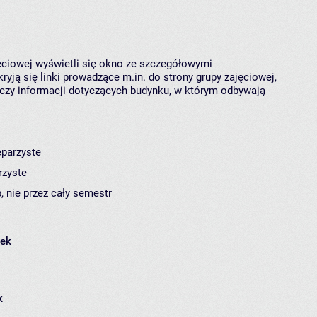
jęciowej wyświetli się okno ze szczegółowymi
ryją się linki prowadzące m.in. do strony grupy zajęciowej,
czy informacji dotyczących budynku, w którym odbywają
eparzyste
rzyste
, nie przez cały semestr
łek
k