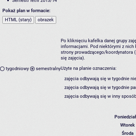
Semestr letni 2013/14
Pokaż plan w formacie:
HTML (stary)
obrazek
Po kliknięciu kafelka danej grupy za
informacjami. Pod niektórymi z nich k
strony prowadzącego/koordynatora (
się zajęcia).
Użyte na planie oznaczenia:
tygodniowy
semestralny
zajęcia odbywają się w tygodnie ni
zajęcia odbywają się w tygodnie pa
zajęcia odbywają się w inny sposób
Poniedzia
Wtorek
Środa