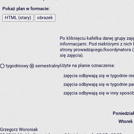
Pokaż plan w formacie:
HTML (stary)
obrazek
Po kliknięciu kafelka danej grupy za
informacjami. Pod niektórymi z nich k
strony prowadzącego/koordynatora (
się zajęcia).
Użyte na planie oznaczenia:
tygodniowy
semestralny
zajęcia odbywają się w tygodnie ni
zajęcia odbywają się w tygodnie pa
zajęcia odbywają się w inny sposób
Poniedzia
Wtorek
Grzegorz Woroniak