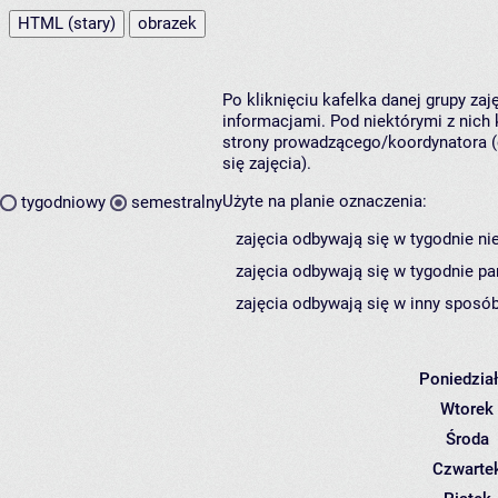
HTML (stary)
obrazek
Po kliknięciu kafelka danej grupy za
informacjami. Pod niektórymi z nich k
strony prowadzącego/koordynatora (
się zajęcia).
Użyte na planie oznaczenia:
tygodniowy
semestralny
zajęcia odbywają się w tygodnie ni
zajęcia odbywają się w tygodnie pa
zajęcia odbywają się w inny sposób
Poniedzia
Wtorek
Środa
Czwarte