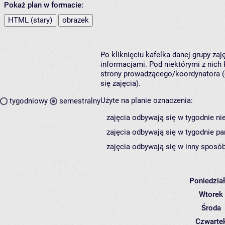
Pokaż plan w formacie:
HTML (stary)
obrazek
Po kliknięciu kafelka danej grupy za
informacjami. Pod niektórymi z nich k
strony prowadzącego/koordynatora (
się zajęcia).
Użyte na planie oznaczenia:
tygodniowy
semestralny
zajęcia odbywają się w tygodnie ni
zajęcia odbywają się w tygodnie pa
zajęcia odbywają się w inny sposób
Poniedzia
Wtorek
Środa
Czwarte