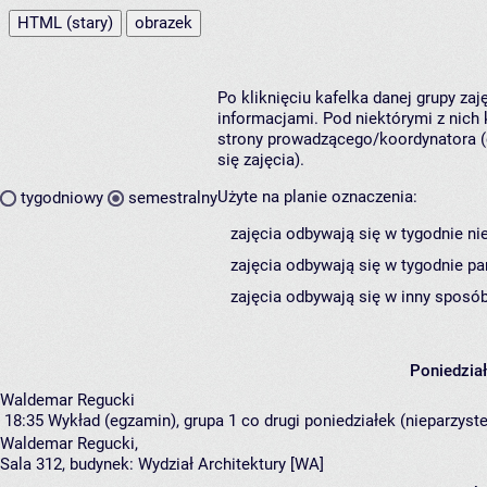
HTML (stary)
obrazek
Po kliknięciu kafelka danej grupy za
informacjami. Pod niektórymi z nich k
strony prowadzącego/koordynatora (
się zajęcia).
Użyte na planie oznaczenia:
tygodniowy
semestralny
zajęcia odbywają się w tygodnie ni
zajęcia odbywają się w tygodnie pa
zajęcia odbywają się w inny sposób
Poniedzia
Waldemar Regucki
18:35
Wykład (egzamin), grupa 1
co drugi poniedziałek (nieparzyste
Waldemar Regucki
,
Sala 312,
budynek:
Wydział Architektury [WA]