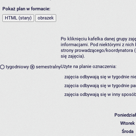
Pokaż plan w formacie:
HTML (stary)
obrazek
Po kliknięciu kafelka danej grupy za
informacjami. Pod niektórymi z nich k
strony prowadzącego/koordynatora (
się zajęcia).
Użyte na planie oznaczenia:
tygodniowy
semestralny
zajęcia odbywają się w tygodnie ni
zajęcia odbywają się w tygodnie pa
zajęcia odbywają się w inny sposób
Poniedzia
Wtorek
Środa