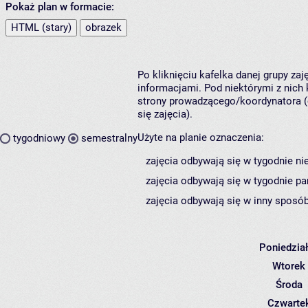
Pokaż plan w formacie:
HTML (stary)
obrazek
Po kliknięciu kafelka danej grupy za
informacjami. Pod niektórymi z nich k
strony prowadzącego/koordynatora (
się zajęcia).
Użyte na planie oznaczenia:
tygodniowy
semestralny
zajęcia odbywają się w tygodnie ni
zajęcia odbywają się w tygodnie pa
zajęcia odbywają się w inny sposób
Poniedzia
Wtorek
Środa
Czwarte