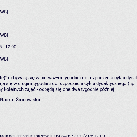
[WB]
[WB]
5 - 12:00
[WB]
te)"
odbywają się w pierwszym tygodniu od rozpoczęcia cyklu dydak
ą się w drugim tygodniu od rozpoczęcia cyklu dydaktycznego (np. 
y kolejnych zajęć - odbędą się one dwa tygodnie później.
 Nauk o Środowisku
racja dostępności
mapa serwisu
USOSweb 7.3.0.0 (2025-12-18)