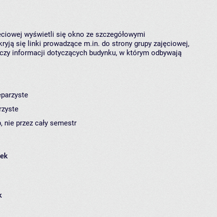
jęciowej wyświetli się okno ze szczegółowymi
ryją się linki prowadzące m.in. do strony grupy zajęciowej,
czy informacji dotyczących budynku, w którym odbywają
eparzyste
rzyste
, nie przez cały semestr
łek
k