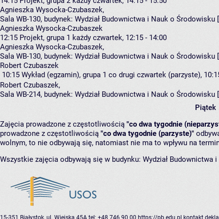
14:15
Projekt, grupa 2
każdy czwartek, 14:15 - 15:50
Agnieszka Wysocka-Czubaszek
,
Sala WB-130,
budynek:
Wydział Budownictwa i Nauk o Środowisku 
Agnieszka Wysocka-Czubaszek
12:15
Projekt, grupa 1
każdy czwartek, 12:15 - 14:00
Agnieszka Wysocka-Czubaszek
,
Sala WB-130,
budynek:
Wydział Budownictwa i Nauk o Środowisku 
Robert Czubaszek
10:15
Wykład (egzamin), grupa 1
co drugi czwartek (parzyste), 10:1
Robert Czubaszek
,
Sala WB-214,
budynek:
Wydział Budownictwa i Nauk o Środowisku 
Piątek
Zajęcia prowadzone z częstotliwością
"co dwa tygodnie (nieparzys
prowadzone z częstotliwością
"co dwa tygodnie (parzyste)"
odbywaj
wolnym, to nie odbywają się, natomiast nie ma to wpływu na termin
Wszystkie zajęcia odbywają się w budynku:
Wydział Budownictwa i
15-351 Białystok, ul. Wiejska 45A
tel: +48 746 90 00
https://pb.edu.pl
kontakt
dekla