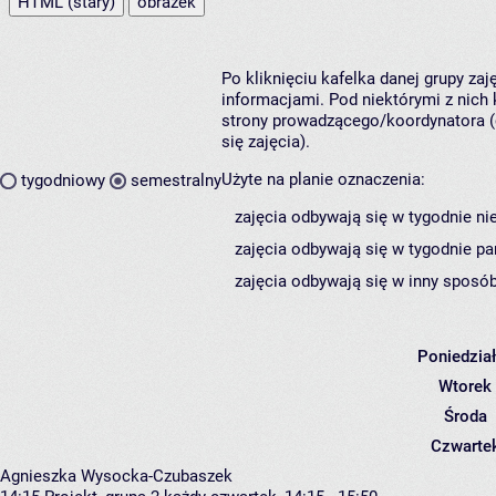
HTML (stary)
obrazek
Po kliknięciu kafelka danej grupy za
informacjami. Pod niektórymi z nich k
strony prowadzącego/koordynatora (
się zajęcia).
Użyte na planie oznaczenia:
tygodniowy
semestralny
zajęcia odbywają się w tygodnie ni
zajęcia odbywają się w tygodnie pa
zajęcia odbywają się w inny sposób
Poniedzia
Wtorek
Środa
Czwarte
Agnieszka Wysocka-Czubaszek