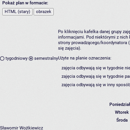
Pokaż plan w formacie:
HTML (stary)
obrazek
Po kliknięciu kafelka danej grupy za
informacjami. Pod niektórymi z nich k
strony prowadzącego/koordynatora (
się zajęcia).
Użyte na planie oznaczenia:
tygodniowy
semestralny
zajęcia odbywają się w tygodnie ni
zajęcia odbywają się w tygodnie pa
zajęcia odbywają się w inny sposób
Poniedzia
Wtorek
Środa
Sławomir Wojtkiewicz